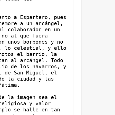
nto a Espartero, pues 
emore a un arcángel, 
l colaborador en un 
no al que fuera 
n unos borbones y no 
 lo celestial, y ello 
otos el barrio, la 
an al arcángel. Todo 
io de los navarros, y 
 de San Miguel, el 
o la ciudad y las 
Fátima. 
e la imagen sea el 
eligiosa y valor 
plo se halle en tan 