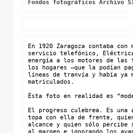
Fondos fotográficos Archivo S
En 1920 Zaragoza contaba con m
servicio telefónico, Eléctrica
energía a los motores de las f
los hogares —que la podían pag
líneas de tranvía y había ya m
matriculados.
Ésta foto en realidad es “mod
El progreso culebrea. Es una a
topa con ella de frente, quien
alcance y quien sólo percibe s
al margen e ignorando los avan