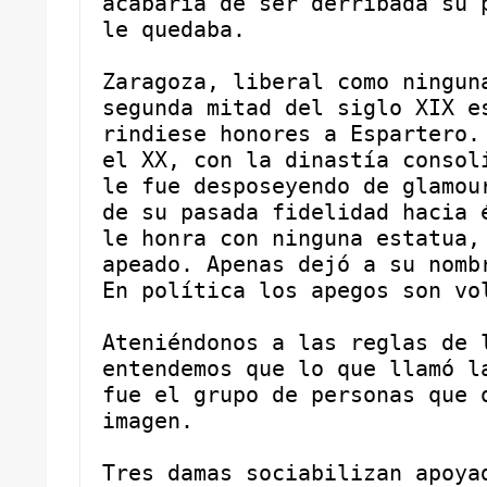
acabaría de ser derribada su p
le quedaba.
Zaragoza, liberal como ninguna
segunda mitad del siglo XIX es
rindiese honores a Espartero. 
el XX, con la dinastía consoli
le fue desposeyendo de glamour
de su pasada fidelidad hacia é
le honra con ninguna estatua, 
apeado. Apenas dejó a su nombr
En política los apegos son vo
Ateniéndonos a las reglas de l
entendemos que lo que llamó la
fue el grupo de personas que o
imagen.
Tres damas sociabilizan apoyad