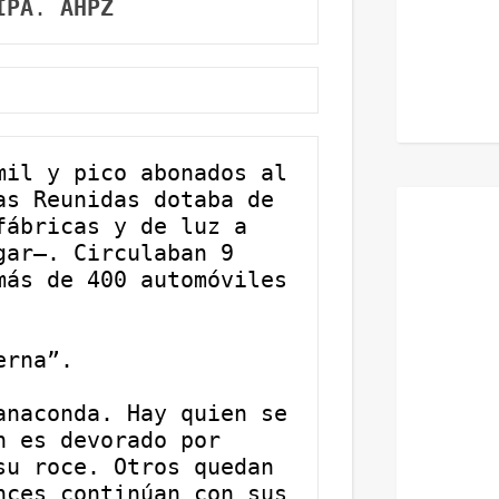
IPA
.
 AHPZ
il y pico abonados al 
s Reunidas dotaba de 
ábricas y de luz a 
ar—. Circulaban 9 
ás de 400 automóviles 
erna”. 
naconda. Hay quien se 
 es devorado por 
u roce. Otros quedan 
ces continúan con sus 