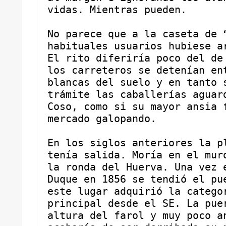
vidas. Mientras pueden.  
No parece que a la caseta de “
habituales usuarios hubiese ar
El rito diferiría poco del de 
los carreteros se detenían ent
blancas del suelo y en tanto s
trámite las caballerías aguard
Coso, como si su mayor ansia f
mercado galopando.
En los siglos anteriores la pl
tenía salida. Moría en el muro
la ronda del Huerva. Una vez e
Duque en 1856 se tendió el pue
este lugar adquirió la categor
principal desde el SE. La puer
altura del farol y muy poco an