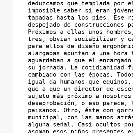
deduzcamos que templada por el
imposible saber si eran jóvene
tapadas hasta los pies. Ese ri
despejado de construcciones pa
Próximos a ellas unos hombres,
tres, obvian sociabilizar y ca
para ellos de diseño ergonómic
alargadas apuntan a una hora t
aguardaban a que el encargado 
su jornada. La cotidianidad fu
cambiado con las épocas. Todos
igual da humanos que equinos, 
que a que un director de escen
sujeto más próximo a nosotros 
desaprobación, o eso parece, l
paisanos. Otro, éste con gorra
municipal, con las manos atrás
alguna señal. Casi ocultos por
asoman esos niños presentes en