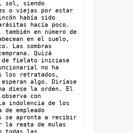
 sol, siendo 
s o viejas por estar 
ncón había sido 
rásitas hacía poco. 
 también en número de 
becean en el suelo, 
o. Las sombras 
emprana. Quizá 
de fielato iniciase 
ncionarial no ha 
 los retratados, 
esperan algo. Diríase 
a diese la orden. El 
observa con 
a indolencia de los 
 de empleado 
 se apronta a recibir 
 la reata de mulas 
 todas las 