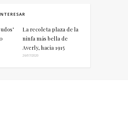
INTERESAR
zudos’
La recoleta plaza de la
00
ninfa más bella de
Averly, hacia 1915
26/07/2020