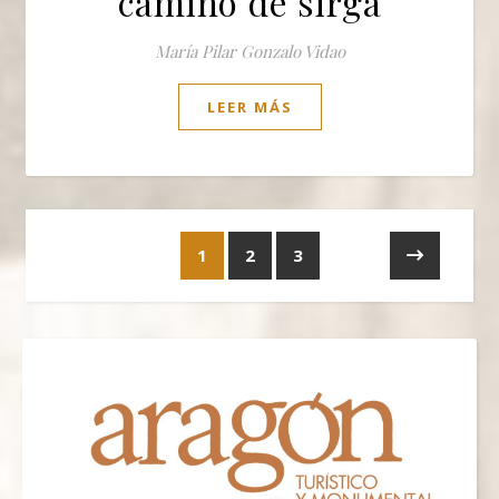
camino de sirga
María Pilar Gonzalo Vidao
LEER MÁS
1
2
3