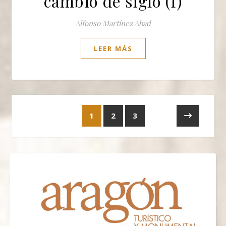
cambio de siglo (I)
Alfonso Martínez Abad
LEER MÁS
1
2
3